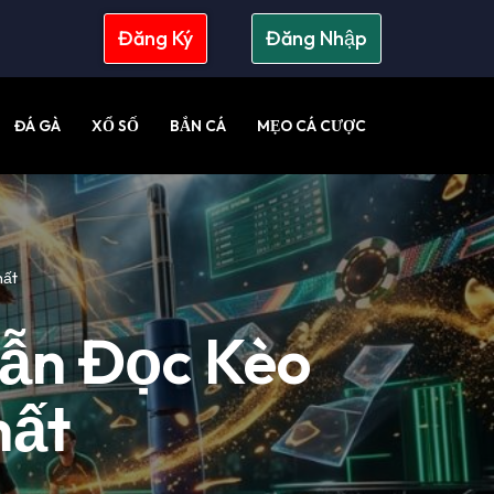
Đăng Ký
Đăng Nhập
ĐÁ GÀ
XỔ SỐ
BẮN CÁ
MẸO CÁ CƯỢC
Đá Gà
Xổ Số
Bắn Cá
Mẹo Cá Cược
hất
ẫn Đọc Kèo
hất