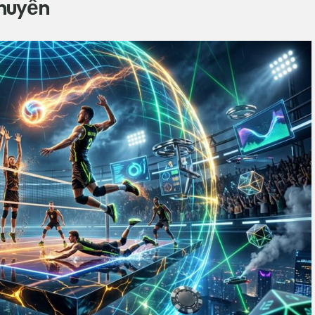
huyền