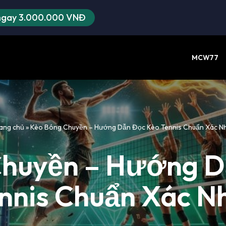
ngay 3.000.000 VNĐ
MCW77
MCW77
ang chủ
»
Kèo Bóng Chuyền – Hướng Dẫn Đọc Kèo Tennis Chuẩn Xác N
Chuyền – Hướng D
nnis Chuẩn Xác N