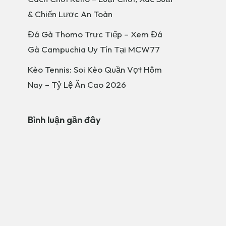
& Chiến Lược An Toàn
Đá Gà Thomo Trực Tiếp – Xem Đá
Gà Campuchia Uy Tín Tại MCW77
Kèo Tennis: Soi Kèo Quần Vợt Hôm
Nay – Tỷ Lệ Ăn Cao 2026
Bình luận gần đây