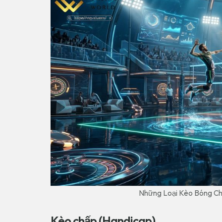
Những Loại Kèo Bóng Ch
Kèo chấp (Handicap)