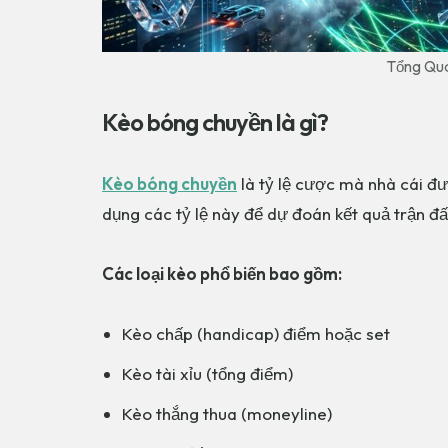
Tổng Qu
Kèo bóng chuyền là gì?
Kèo bóng chuyền
là tỷ lệ cược mà nhà cái đư
dụng các tỷ lệ này để dự đoán kết quả trận đấ
Các loại kèo phổ biến bao gồm:
Kèo chấp (handicap) điểm hoặc set
Kèo tài xỉu (tổng điểm)
Kèo thắng thua (moneyline)