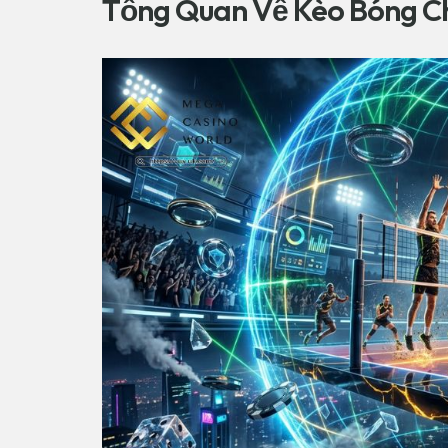
Tổng Quan Về Kèo Bóng C