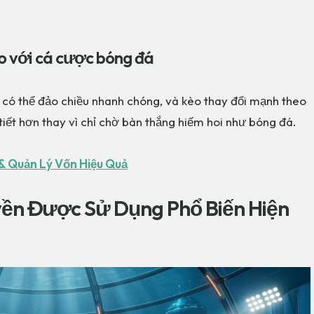
o với cá cược bóng đá
t có thể đảo chiều nhanh chóng, và kèo thay đổi mạnh theo
i tiết hơn thay vì chỉ chờ bàn thắng hiếm hoi như bóng đá.
& Quản Lý Vốn Hiệu Quả
ền Được Sử Dụng Phổ Biến Hiện