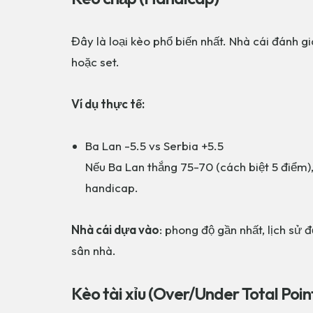
Đây là loại kèo phổ biến nhất. Nhà cái đánh 
hoặc set.
Ví dụ thực tế:
Ba Lan -5.5 vs Serbia +5.5
Nếu Ba Lan thắng 75-70 (cách biệt 5 điểm)
handicap.
Nhà cái dựa vào
: phong độ gần nhất, lịch sử đ
sân nhà.
Kèo tài xỉu (Over/Under Total Poin