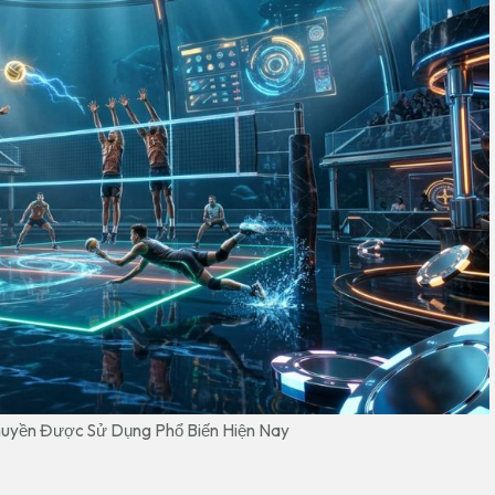
uyền Được Sử Dụng Phổ Biến Hiện Nay