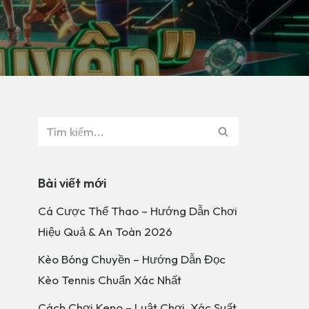
Bài viết mới
Cá Cược Thể Thao – Hướng Dẫn Chơi
Hiệu Quả & An Toàn 2026
Kèo Bóng Chuyền – Hướng Dẫn Đọc
Kèo Tennis Chuẩn Xác Nhất
Cách Chơi Keno – Luật Chơi, Xác Suất