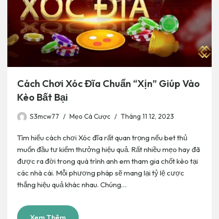
Cách Chơi Xóc Đĩa Chuẩn “Xịn” Giúp Vào
Kèo Bất Bại
S3mcw77
Mẹo Cá Cược
Tháng 11 12, 2023
Tìm hiểu cách chơi Xóc đĩa rất quan trọng nếu bet thủ
muốn đầu tư kiếm thưởng hiệu quả. Rất nhiều mẹo hay đã
được ra đời trong quá trình anh em tham gia chốt kèo tại
các nhà cái. Mỗi phương pháp sẽ mang lại tỷ lệ cược
thắng hiệu quả khác nhau. Chúng…
Xem Thêm