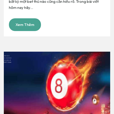
bất kỳ một bet thủ nào cũng cần hiểu rõ. Trong bài viết
hôm nay hãy…
Xem Thêm