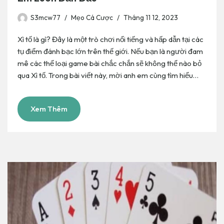
S3mcw77
Mẹo Cá Cược
Tháng 11 12, 2023
Xì tố là gì? Đây là một trò chơi nổi tiếng và hấp dẫn tại các
tụ điểm đánh bạc lớn trên thế giới. Nếu bạn là người đam
mê các thể loại game bài chắc chắn sẽ không thể nào bỏ
qua Xì tố. Trong bài viết này, mời anh em cùng tìm hiểu…
Xem Thêm